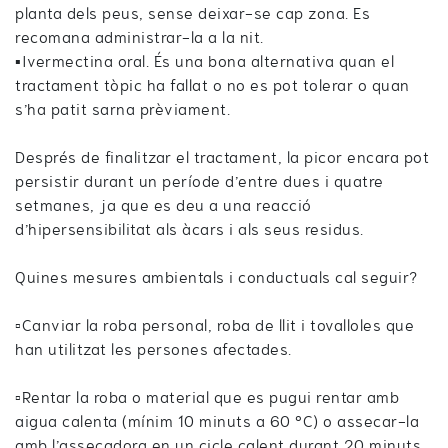
planta dels peus, sense deixar-se cap zona. Es
recomana administrar-la a la nit.
▪️Ivermectina oral. És una bona alternativa quan el
tractament tòpic ha fallat o no es pot tolerar o quan
s’ha patit sarna prèviament.
Després de finalitzar el tractament, la picor encara pot
persistir durant un període d’entre dues i quatre
setmanes, ja que es deu a una reacció
d’hipersensibilitat als àcars i als seus residus.
Quines mesures ambientals i conductuals cal seguir?
▫️Canviar la roba personal, roba de llit i tovalloles que
han utilitzat les persones afectades.
▫️Rentar la roba o material que es pugui rentar amb
aigua calenta (mínim 10 minuts a 60 ºC) o assecar-la
amb l’assecadora en un cicle calent durant 20 minuts.