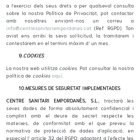
a l’exercici dels seus drets o per qualsevol consulta
sobre la nostra Política de Privacitat, pot contactar
amb nosaltres enviant-nos un correu a
info@centresanitariempordanes.cat
(Ref. RGPD). Tan
aviat ens arribi la seva sol·licitud, la tramitarem i
contestarem en el termini màxim d’ un mes.
9.
COOKIES
La nostra web utilitza
cookies
. Pot consultar la nostra
política de
cookies
aquí
.
10.MESURES DE SEGURETAT IMPLEMENTADES
CENTRE SANITARI EMPORDANÈS, S.L.
, tractarà les
seves dades de forma absolutament confidencial i
complint amb el deure de secret respecte les
mateixes, de conformitat amb el que preveu la
normativa de protecció de dades d'aplicació, en
especial l’ article 32 del RGPD; adoptant a l'efecte les