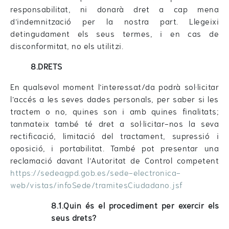
responsabilitat, ni donarà dret a cap mena
d’indemnització per la nostra part. Llegeixi
detingudament els seus termes, i en cas de
disconformitat, no els utilitzi.
8.DRETS
En qualsevol moment l’interessat/da podrà sol·licitar
l’accés a les seves dades personals, per saber si les
tractem o no, quines son i amb quines finalitats;
tanmateix també té dret a sol·licitar-nos la seva
rectificació, limitació del tractament, supressió i
oposició, i portabilitat. També pot presentar una
reclamació davant l’Autoritat de Control competent
https://sedeagpd.gob.es/sede-electronica-
web/vistas/infoSede/tramitesCiudadano.jsf
8.1.Quin és el procediment per exercir els
seus drets?