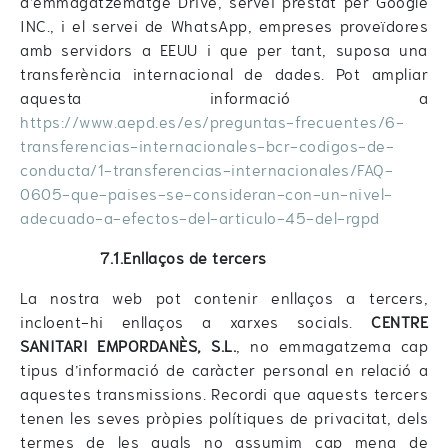
d’emmagatzematge Drive, servei prestat per Google
INC., i el servei de WhatsApp, empreses proveïdores
amb servidors a EEUU i que per tant, suposa una
transferència internacional de dades. Pot ampliar
aquesta informació a
https://www.aepd.es/es/preguntas-frecuentes/6-
transferencias-internacionales-bcr-codigos-de-
conducta/1-transferencias-internacionales/FAQ-
0605-que-paises-se-consideran-con-un-nivel-
adecuado-a-efectos-del-articulo-45-del-rgpd
7.1.Enllaços de tercers
La nostra web pot contenir enllaços a tercers,
incloent-hi enllaços a xarxes socials.
CENTRE
SANITARI EMPORDANÈS, S.L.
, no emmagatzema cap
tipus d’informació de caràcter personal en relació a
aquestes transmissions. Recordi que aquests tercers
tenen les seves pròpies polítiques de privacitat, dels
termes de les quals no assumim cap mena de