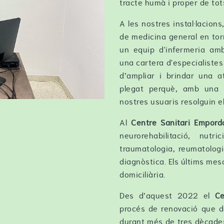
tracte humà i proper de tots
A les nostres instal·lacion
de medicina general en tor
un equip d'infermeria am
una cartera d'especialiste
d’ampliar i brindar una at
plegat perquè, amb una a
nostres usuaris resolguin e
Al
Centre Sanitari Empord
neurorehabilitació, nut
traumatologia, reumatologia
diagnòstica. Els últims mes
domiciliària.
Des d’aquest 2022 el
Ce
procés de renovació que d
durant més de tres dècades.