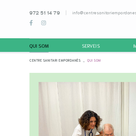
972 51 14 79
info@centresanitariempordanes
QUI SOM
SERVEIS
CENTRE SANITARI EMPORDANÈS
QUI SOM