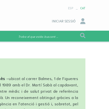
_
ESP
CAT
INICIAR SESSIÓ
Troba el que estàs buscant ...
nès
–ubicat al carrer Balmes, 1 de Figueres
l 1989 amb el Dr. Martí Sabà al capdavant,
ntre mèdic i de salut privat de referència
rdà. Un reconeixement obtingut gràcies a la
igència en l’atenció i gestió i, sobretot, pel