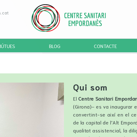
.cat
MÚTUES
BLOG
CONTACTE
Qui som
El
Centre Sanitari Emporda
(Girona)– es va inaugurar e
convertint-se així en el ce
de la capital de l’Alt Empo
qualitat assistencial, la dil