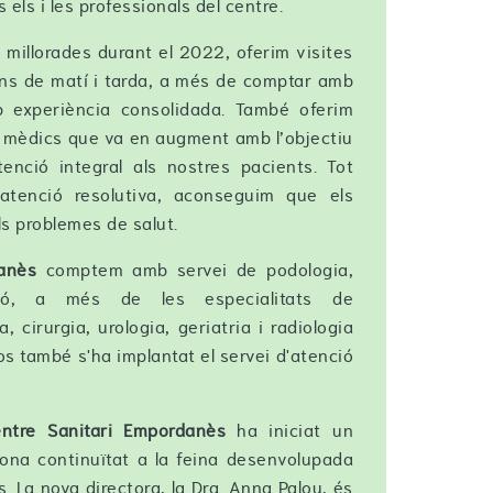
 els i les professionals del centre.
s, millorades durant el 2022, oferim visites
ns de matí i tarda, a més de comptar amb
b experiència consolidada. També oferim
s mèdics que va en augment amb l’objectiu
enció integral als nostres pacients. Tot
tenció resolutiva, aconseguim que els
ls problemes de salut.
anès
comptem amb servei de podologia,
rició, a més de les especialitats de
, cirurgia, urologia, geriatria i radiologia
os també s'ha implantat el servei d'atenció
ntre Sanitari Empordanès
ha iniciat un
ona continuïtat a la feina desenvolupada
 La nova directora, la Dra. Anna Palou, és