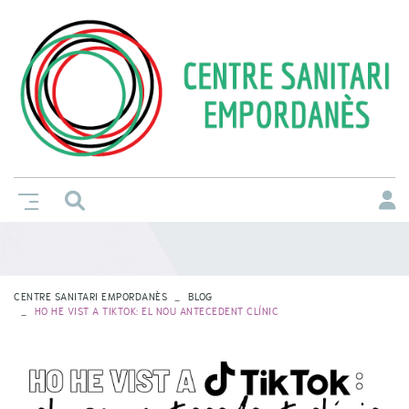
CENTRE SANITARI EMPORDANÈS
BLOG
HO HE VIST A TIKTOK: EL NOU ANTECEDENT CLÍNIC