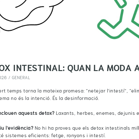
OX INTESTINAL: QUAN LA MODA 
026 /
GENERAL
rt temps torna la mateixa promesa: “netejar l’intestí”, “elim
lema no és la intenció. És la desinformació.
nclouen aquests detox?
Laxants, herbes, enemes, dejunis e
iu l’evidència?
No hi ha proves que els detox intestinals millo
té sistemes eficients: fetge, ronyons i intestí.