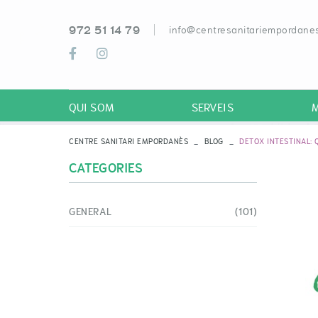
972 51 14 79
info@centresanitariempordanes
QUI SOM
SERVEIS
CENTRE SANITARI EMPORDANÈS
BLOG
DETOX INTESTINAL:
CATEGORIES
GENERAL
(101)