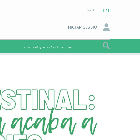
_
ESP
CAT
INICIAR SESSIÓ
Troba el que estàs buscant ...