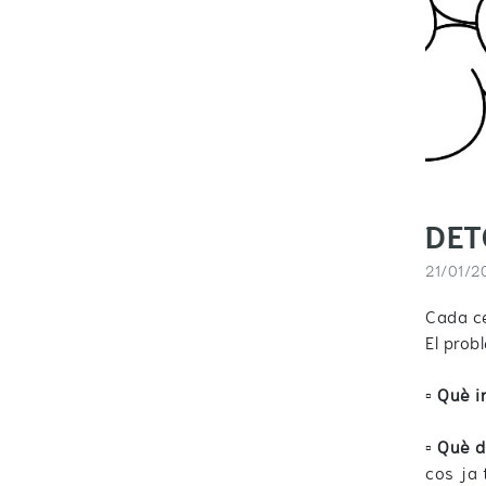
DET
21/01/2
Cada ce
El prob
▫️
Què i
▫️
Què d
cos ja 