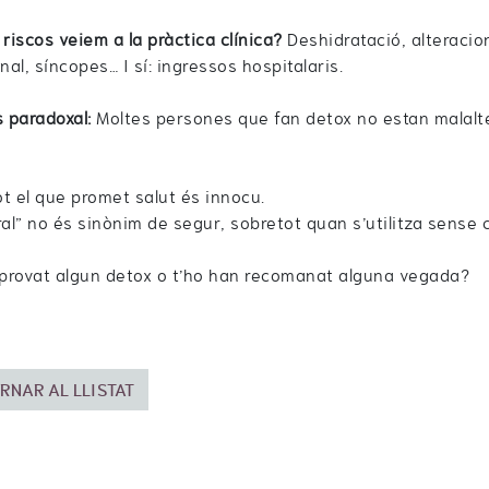
 riscos veiem a la pràctica clínica?
Deshidratació, alteracion
al, síncopes… I sí: ingressos hospitalaris.
s paradoxal:
Moltes persones que fan detox no estan malalte
t el que promet salut és innocu.
ral” no és sinònim de segur, sobretot quan s’utilitza sense c
provat algun detox o t’ho han recomanat alguna vegada?
RNAR AL LLISTAT