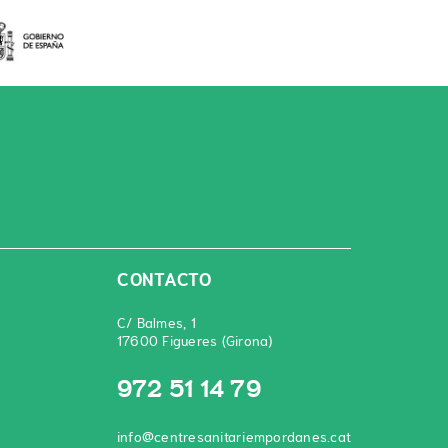
CONTACTO
C/ Balmes, 1
17600 Figueres (Girona)
972 51 14 79
info@centresanitariempordanes.cat