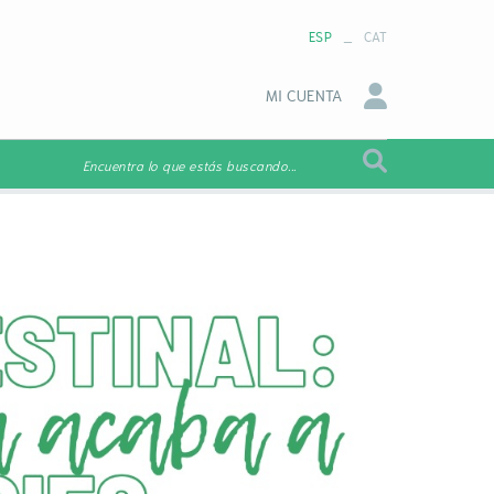
_
ESP
CAT
MI CUENTA
Encuentra lo que estás buscando...