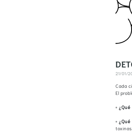
DET
21/01/2
Cada ci
El prob
▫️
¿Qué 
▫️
¿Qué 
toxinas