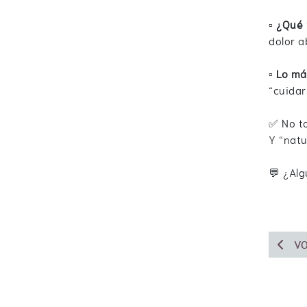
▫️
¿Qué r
dolor a
▫️
Lo má
“cuidar
✅ No to
Y “natu
💬 ¿Al
VO