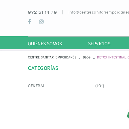
972 51 14 79
info@centresanitariempordanes
QUIÉNES SOMOS
SERVICIOS
CENTRE SANITARI EMPORDANÈS
BLOG
DETOX INTESTINAL:
CATEGORÍAS
GENERAL
(101)