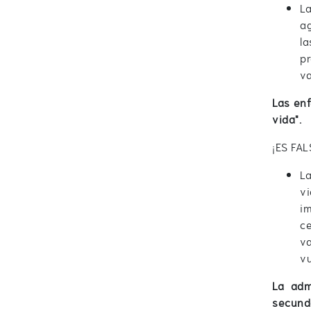
L
a
la
pr
va
Las enf
vida".
¡ES FAL
L
v
i
c
v
vu
La adm
secunda