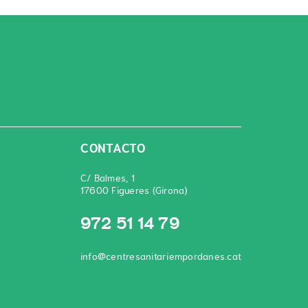
CONTACTO
C/ Balmes, 1
17600 Figueres (Girona)
972 51 14 79
info@centresanitariempordanes.cat