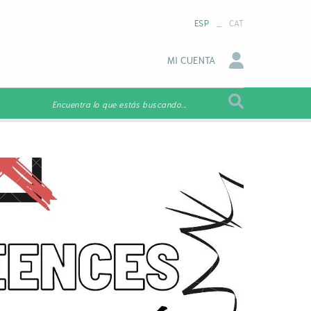
_
ESP
CAT
MI CUENTA
Encuentra lo que estás buscando...