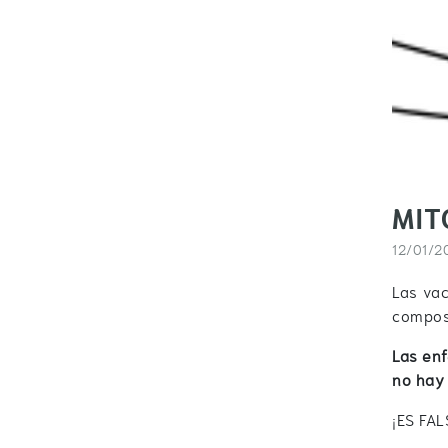
MIT
12/01/2
Las va
composi
Las enf
no hay
¡ES FAL