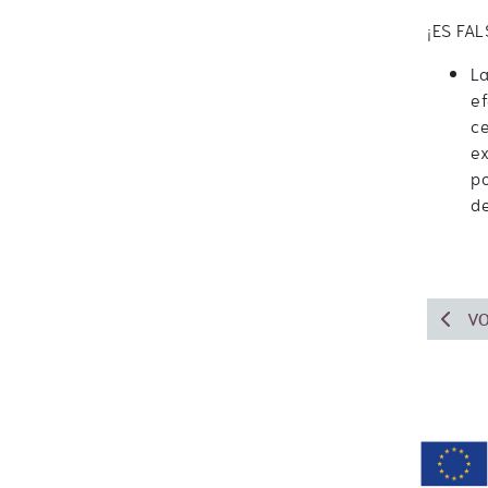
¡ES FAL
L
e
c
e
po
de
VO