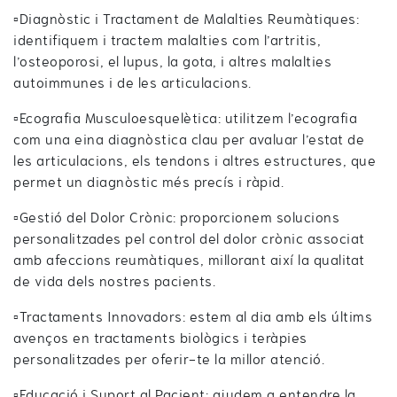
▫️Diagnòstic i Tractament de Malalties Reumàtiques:
identifiquem i tractem malalties com l’artritis,
l’osteoporosi, el lupus, la gota, i altres malalties
autoimmunes i de les articulacions.
▫️Ecografia Musculoesquelètica: utilitzem l’ecografia
com una eina diagnòstica clau per avaluar l’estat de
les articulacions, els tendons i altres estructures, que
permet un diagnòstic més precís i ràpid.
▫️Gestió del Dolor Crònic: proporcionem solucions
personalitzades pel control del dolor crònic associat
amb afeccions reumàtiques, millorant així la qualitat
de vida dels nostres pacients.
▫️Tractaments Innovadors: estem al dia amb els últims
avenços en tractaments biològics i teràpies
personalitzades per oferir-te la millor atenció.
▫️Educació i Suport al Pacient: ajudem a entendre la