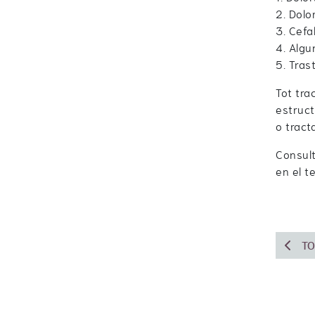
2. Dolo
3. Cefa
4. Algu
5. Tras
Tot tra
estruct
o tract
Consult
en el t
TO