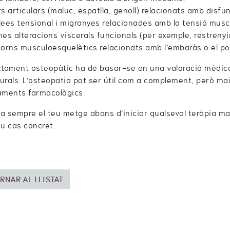
rs articulars (maluc, espatlla, genoll) relacionats amb disf
lees tensional i migranyes relacionades amb la tensió musc
nes alteracions viscerals funcionals (per exemple, restrenyi
torns musculoesquelètics relacionats amb l’embaràs o el po
ctament osteopàtic ha de basar-se en una valoració mèdica
urals. L’osteopatia pot ser útil com a complement, però m
aments farmacològics.
a sempre el teu metge abans d’iniciar qualsevol teràpia ma
eu cas concret.
RNAR AL LLISTAT