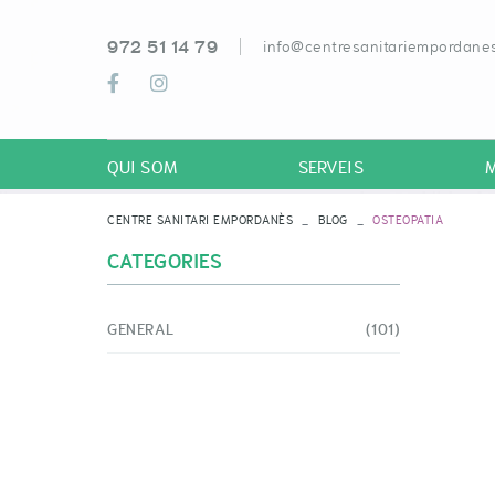
972 51 14 79
info@centresanitariempordanes
QUI SOM
SERVEIS
CENTRE SANITARI EMPORDANÈS
BLOG
OSTEOPATIA
CATEGORIES
GENERAL
(101)