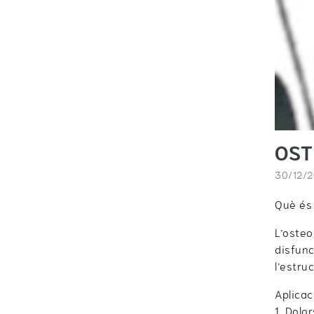
OST
30/12/
Què és 
L’osteo
disfunc
l’estru
Aplicac
1. Dolo