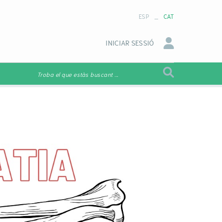
_
ESP
CAT
INICIAR SESSIÓ
Troba el que estàs buscant ...