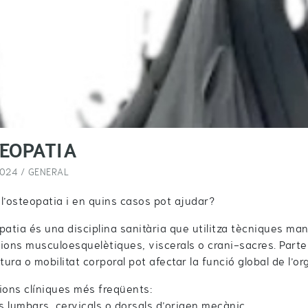
EOPATIA
2024 /
GENERAL
l’osteopatia i en quins casos pot ajudar?
patia és una disciplina sanitària que utilitza tècniques manu
ions musculoesquelètiques, viscerals o crani-sacres. Parte
ctura o mobilitat corporal pot afectar la funció global de l’o
ions clíniques més freqüents:
rs lumbars, cervicals o dorsals d’origen mecànic.