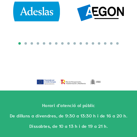
1
2
3
4
5
6
7
8
9
10
11
12
13
14
15
16
17
Horari d'atenció al públic
De dilluns a divendres, de 9:30 a 13:30 h i de 16 a 20 h.
Dissabtes, de 10 a 13 h i de 19 a 21 h.