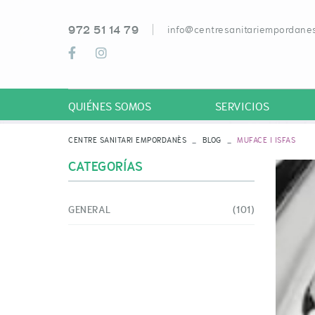
972 51 14 79
info@centresanitariempordanes
QUIÉNES SOMOS
SERVICIOS
CENTRE SANITARI EMPORDANÈS
BLOG
MUFACE I ISFAS
CATEGORÍAS
GENERAL
(101)