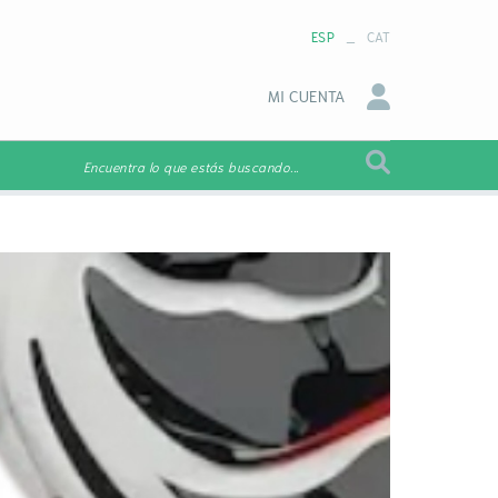
_
ESP
CAT
MI CUENTA
Encuentra lo que estás buscando...