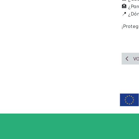
🏥 ¿Par
📍 ¿Dón
¡Proteg
VO