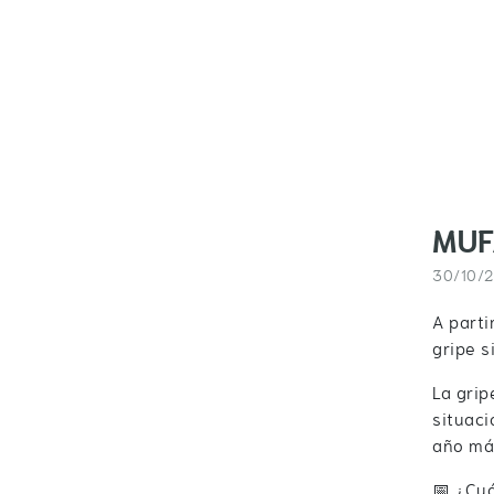
MUF
30/10/
A parti
gripe s
La gri
situaci
año más
📅 ¿Cuá