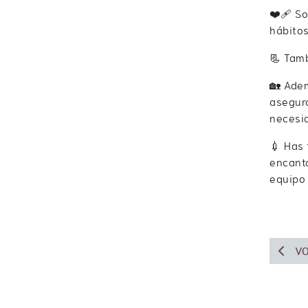
❤️‍🩹 S
hábitos
📃 Tamb
🏡 Adem
asegura
necesi
💉 Has 
encanta
equipo
VO