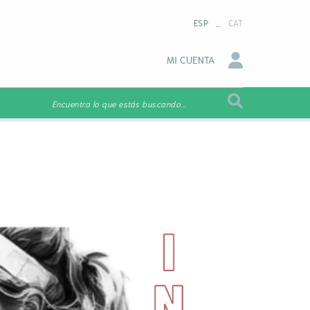
_
ESP
CAT
MI CUENTA
Encuentra lo que estás buscando...