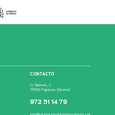
CONTACTO
C/ Balmes, 1
17600 Figueres (Girona)
972 51 14 79
info@centresanitariempordanes.cat