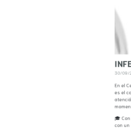
INF
30/09/
En el C
es el c
atenció
momento
🎓 Con 
con un 