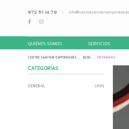
972 51 14 79
info@centresanitariempordanes
QUIÉNES SOMOS
SERVICIOS
CENTRE SANITARI EMPORDANÈS
BLOG
INFERMERIA
CATEGORÍAS
GENERAL
(101)