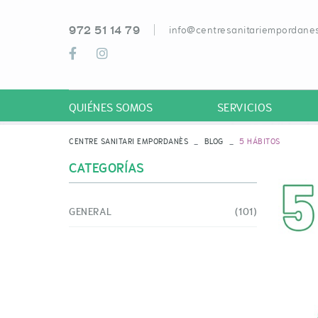
972 51 14 79
info@centresanitariempordanes
QUIÉNES SOMOS
SERVICIOS
CENTRE SANITARI EMPORDANÈS
BLOG
5 HÁBITOS
CATEGORÍAS
GENERAL
(101)