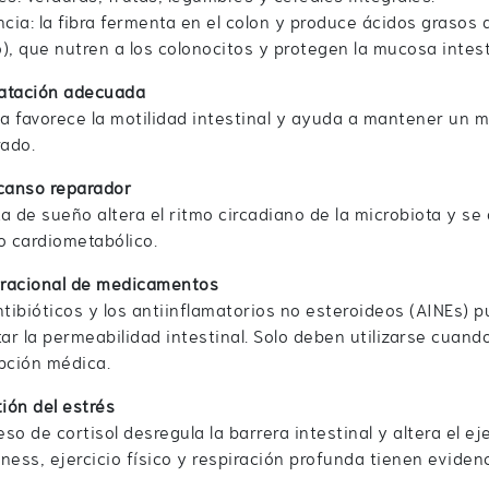
ncia: la fibra fermenta en el colon y produce ácidos grasos 
), que nutren a los colonocitos y protegen la mucosa intest
ratación adecuada
ua favorece la motilidad intestinal y ayuda a mantener un
rado.
canso reparador
lta de sueño altera el ritmo circadiano de la microbiota y se 
o cardiometabólico.
 racional de medicamentos
ntibióticos y los antiinflamatorios no esteroideos (AINEs) 
r la permeabilidad intestinal. Solo deben utilizarse cuan
pción médica.
ión del estrés
ceso de cortisol desregula la barrera intestinal y altera el 
ness, ejercicio físico y respiración profunda tienen eviden