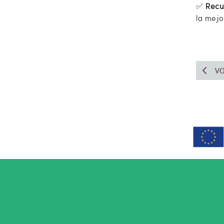
✅
Recu
la mejo
VO