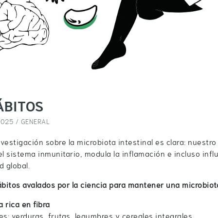
ÁBITOS
2025 /
GENERAL
nvestigación sobre la microbiota intestinal es clara: nuestro
el sistema inmunitario, modula la inflamación e incluso infl
d global.
ábitos avalados por la ciencia para mantener una microbiot
a rica en fibra
es: verduras, frutas, legumbres y cereales integrales.