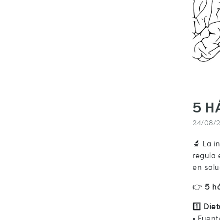
5 H
24/08/
🔬 La i
regula 
en salu
👉
5 h
1️⃣
Diet
• Fuent