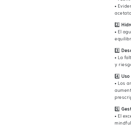
• Evide
acetato
2️⃣
Hid
• El ag
equilib
3️⃣
Des
• La fa
y riesg
4️⃣
Uso
• Los a
aumenta
prescri
5️⃣
Gest
• El ex
mindful