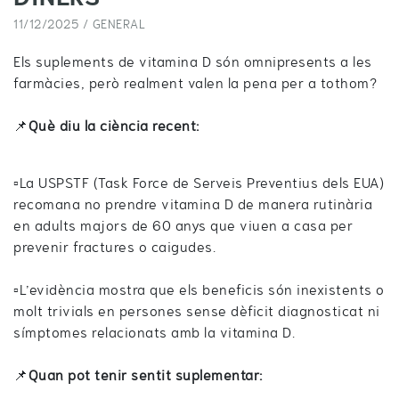
11/12/2025 /
GENERAL
Els suplements de vitamina D són omnipresents a les
farmàcies, però realment valen la pena per a tothom?
📌
Què diu la ciència recent:
▫️La USPSTF (Task Force de Serveis Preventius dels EUA)
recomana no prendre vitamina D de manera rutinària
en adults majors de 60 anys que viuen a casa per
prevenir fractures o caigudes.
▫️L’evidència mostra que els beneficis són inexistents o
molt trivials en persones sense dèficit diagnosticat ni
símptomes relacionats amb la vitamina D.
📌
Quan pot tenir sentit suplementar: