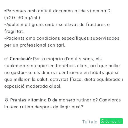
▫️Persones amb dèficit documentat de vitamina D
(<20-30 ng/mL).
▫️Adults molt grans amb risc elevat de fractures o
fragilitat.
▫️Pacients amb condicions específiques supervisades
per un professional sanitari.
✅
Conclusió:
Per la majoria d’adults sans, els
suplements no aporten beneficis clars, així que millor
no gastar-se els diners i centrar-se en hàbits que sí
que milloren la salut: activitat física, dieta equilibrada i
exposició moderada al sol.
💬 Prenies vitamina D de manera rutinària? Canviaràs
la teva rutina després de llegir això?
Tuiteja
Compartir