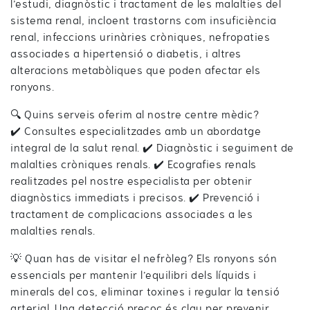
l’estudi, diagnòstic i tractament de les malalties del
sistema renal, incloent trastorns com insuficiència
renal, infeccions urinàries cròniques, nefropaties
associades a hipertensió o diabetis, i altres
alteracions metabòliques que poden afectar els
ronyons.
🔍 Quins serveis oferim al nostre centre mèdic?
✔️ Consultes especialitzades amb un abordatge
integral de la salut renal. ✔️ Diagnòstic i seguiment de
malalties cròniques renals. ✔️ Ecografies renals
realitzades pel nostre especialista per obtenir
diagnòstics immediats i precisos. ✔️ Prevenció i
tractament de complicacions associades a les
malalties renals.
💡 Quan has de visitar el nefròleg? Els ronyons són
essencials per mantenir l’equilibri dels líquids i
minerals del cos, eliminar toxines i regular la tensió
arterial. Una detecció precoç és clau per prevenir