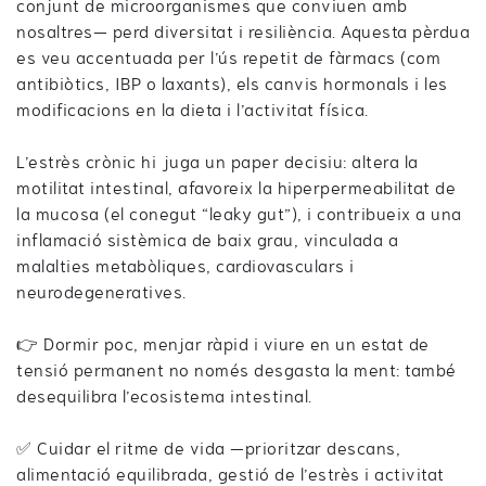
conjunt de microorganismes que conviuen amb
nosaltres— perd diversitat i resiliència. Aquesta pèrdua
es veu accentuada per l’ús repetit de fàrmacs (com
antibiòtics, IBP o laxants), els canvis hormonals i les
modificacions en la dieta i l’activitat física.
L’estrès crònic hi juga un paper decisiu: altera la
motilitat intestinal, afavoreix la hiperpermeabilitat de
la mucosa (el conegut “leaky gut”), i contribueix a una
inflamació sistèmica de baix grau, vinculada a
malalties metabòliques, cardiovasculars i
neurodegeneratives.
👉 Dormir poc, menjar ràpid i viure en un estat de
tensió permanent no només desgasta la ment: també
desequilibra l’ecosistema intestinal.
✅ Cuidar el ritme de vida —prioritzar descans,
alimentació equilibrada, gestió de l’estrès i activitat